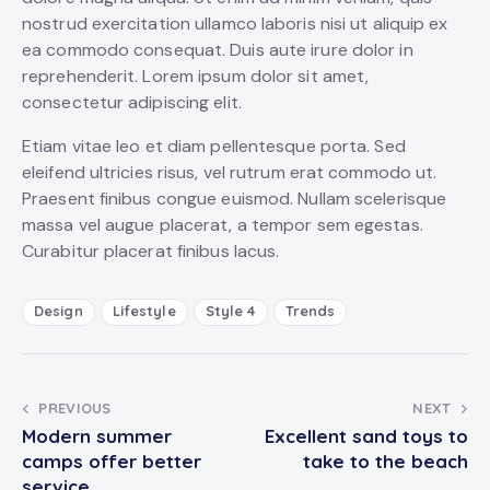
nostrud exercitation ullamco laboris nisi ut aliquip ex
ea commodo consequat. Duis aute irure dolor in
reprehenderit. Lorem ipsum dolor sit amet,
consectetur adipiscing elit.
Etiam vitae leo et diam pellentesque porta. Sed
eleifend ultricies risus, vel rutrum erat commodo ut.
Praesent finibus congue euismod. Nullam scelerisque
massa vel augue placerat, a tempor sem egestas.
Curabitur placerat finibus lacus.
Design
Lifestyle
Style 4
Trends
Post
PREVIOUS
NEXT
Modern summer
Excellent sand toys to
navigation
camps offer better
take to the beach
service