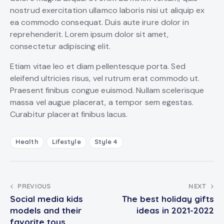
nostrud exercitation ullamco laboris nisi ut aliquip ex
ea commodo consequat. Duis aute irure dolor in
reprehenderit. Lorem ipsum dolor sit amet,
consectetur adipiscing elit.
Etiam vitae leo et diam pellentesque porta. Sed
eleifend ultricies risus, vel rutrum erat commodo ut.
Praesent finibus congue euismod. Nullam scelerisque
massa vel augue placerat, a tempor sem egestas.
Curabitur placerat finibus lacus.
Health
Lifestyle
Style 4
Post
PREVIOUS
NEXT
Social media kids
The best holiday gifts
navigation
models and their
ideas in 2021-2022
favorite toys