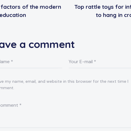
ost
 factors of the modern
Top rattle toys for i
avigation
 education
to hang in cr
ave a comment
ve my name, email, and website in this browser for the next time I
mment.