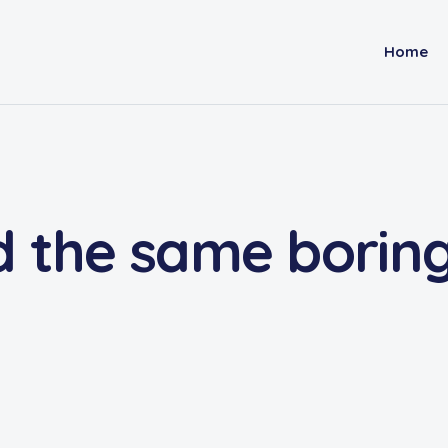
Home
d the same borin