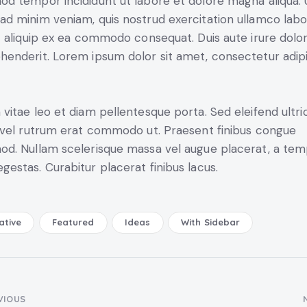
od tempor incididunt ut labore et dolore magna aliqua. 
ad minim veniam, quis nostrud exercitation ullamco labo
ut aliquip ex ea commodo consequat. Duis aute irure dolor
henderit. Lorem ipsum dolor sit amet, consectetur adip
 vitae leo et diam pellentesque porta. Sed eleifend ultri
, vel rutrum erat commodo ut. Praesent finibus congue
od. Nullam scelerisque massa vel augue placerat, a te
gestas. Curabitur placerat finibus lacus.
ative
Featured
Ideas
With Sidebar
VIOUS