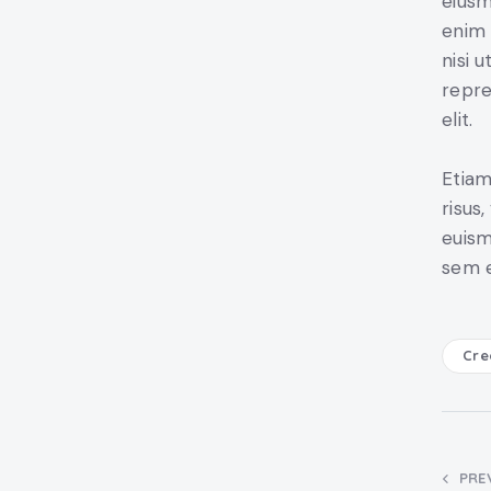
eiusm
enim 
nisi 
repre
elit.
Etiam
risus
euism
sem e
Cre
PRE