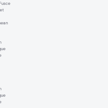
 Fusce
et
nean
m
que
e
m
que
e