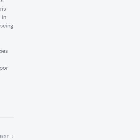
Ut
ris
 in
iscing
cies
mpor
NEXT