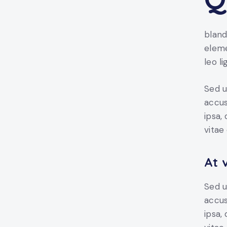
bland
eleme
leo l
Sed u
accus
ipsa,
vitae
At 
Sed u
accus
ipsa,