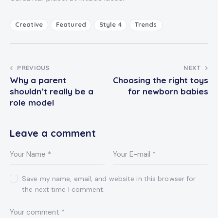
Creative
Featured
Style 4
Trends
Post
PREVIOUS
NEXT
Why a parent
Choosing the right toys
navigation
shouldn’t really be a
for newborn babies
role model
Leave a comment
Save my name, email, and website in this browser for
the next time I comment.