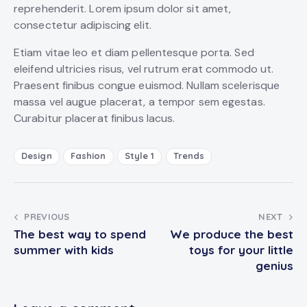
reprehenderit. Lorem ipsum dolor sit amet,
consectetur adipiscing elit.
Etiam vitae leo et diam pellentesque porta. Sed
eleifend ultricies risus, vel rutrum erat commodo ut.
Praesent finibus congue euismod. Nullam scelerisque
massa vel augue placerat, a tempor sem egestas.
Curabitur placerat finibus lacus.
Design
Fashion
Style 1
Trends
Post
PREVIOUS
NEXT
The best way to spend
We produce the best
navigation
summer with kids
toys for your little
genius