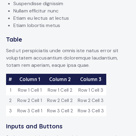
Suspendisse dignissim
Nullam efficitur nunc
Etiam eu lectus at lectus
Etiam lobortis metus
Table
Sed ut perspiciatis unde omnis iste natus error sit
voluptatem accusantium doloremque laudantium,
totam rem aperiam, eaque ipsa quae.
#
Column 1
Column 2
Column 3
1
Row 1 Cell 1
Row 1 Cell 2
Row 1 Cell 3
2
Row 2 Cell 1
Row 2 Cell 2
Row 2 Cell 3
3
Row 3 Cell 1
Row 3 Cell 2
Row 3 Cell 3
Inputs and Buttons